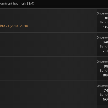
 omtrent het merk SEAT.
Onderw
3
Beric
ra 71 (2010 - 2020)
16
Onderw
34
Beric
2,
Onderw
9
Beric
88
Onderw
7
Beric
66