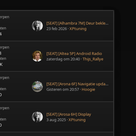
erpen
8
[SEAT] [Alhambra 7M] Deur bekleding
hten
23 feb 2026
XPtuning
4
erpen
8
[SEAT] [Altea 5P] Android Radio
hten
zaterdag om 20:40
Thijs_Rallye
9K
erpen
8
[SEAT] [Arona 6F] Navigatie update niet meer te redden!
hten
Gisteren om 20:57
Hoogie
0
erpen
4
[SEAT] [Arosa 6H] Display
hten
3 aug 2025
XPtuning
0