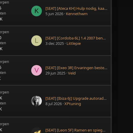
erpen
5
[SEAT] [Ateca KH] Hulp nodig, kaarten van navigatie updaten
K
hten
5 jun 2026
Kennethwm
4K
erpen
0
[SEAT] [Cordoba 6L] 1.4 2007 benzine tikkend geluid
L
hten
3 dec 2025
Littlepie
6K
erpen
6
[SEAT] [Exeo 3R] Ervaringen bestellen onderdeel via Ebay
V
hten
29 jun 2025
Veld
K
erpen
K
[SEAT] [Ibiza 6J] Upgrade autoradio face lift 2015
hten
8 jul 2026
XPtuning
K
erpen
K
[SEAT] [Leon 5F] Ramen en spiegels inleren