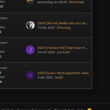
hten
woensdag om 09:20
DriverSeat
6K
erpen
6
[SEAT] [Mii AA] Welke olie voor de Mii.
hten
15 dec 2025
XPtuning
4
erpen
5
[SEAT] [Tarraco KN7] Mijn Seat moet online.
J
hten
10 mrt 2026
Jan-Evert
0
erpen
4
[SEAT] [Leon 1M] Knipperlicht relais
G
hten
9 okt 2025
GerJD
5K