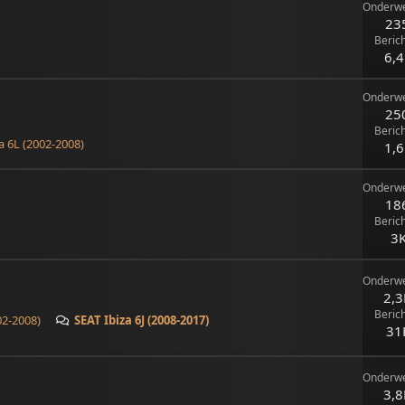
Onderw
23
Beric
6,
Onderw
25
Beric
 6L (2002-2008)
1,
Onderw
18
Beric
3
Onderw
2,3
Beric
02-2008)
SEAT Ibiza 6J (2008-2017)
31
Onderw
3,8