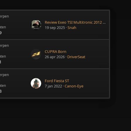
erpen
5
Review Exeo TSI Multitronic 2012 (Autoweek)
hten
19 sep 2025
Snah
9
erpen
2
CUPRA Born
hten
26 apr 2026
DriverSeat
1
erpen
4
Ford Fiesta ST
hten
7 jan 2022
Canon-Eye
3