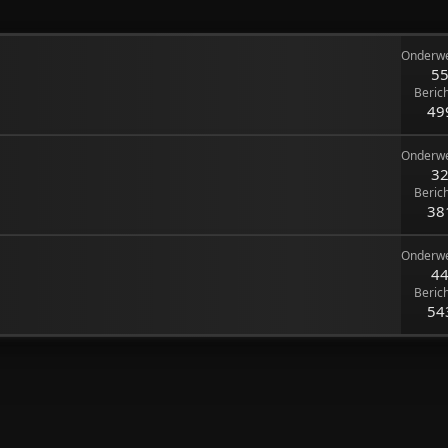
Onderw
5
Beric
49
Onderw
3
Beric
38
Onderw
4
Beric
54