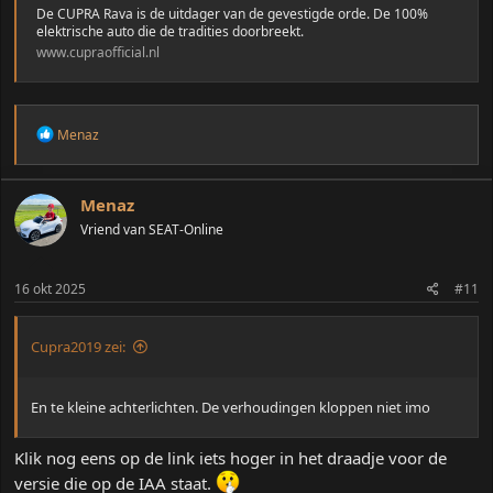
De CUPRA Rava is de uitdager van de gevestigde orde. De 100%
elektrische auto die de tradities doorbreekt.
www.cupraofficial.nl
W
Menaz
a
a
r
d
Menaz
e
Vriend van SEAT-Online
r
i
n
16 okt 2025
#11
g
e
n
:
Cupra2019 zei:
En te kleine achterlichten. De verhoudingen kloppen niet imo
Klik nog eens op de link iets hoger in het draadje voor de
versie die op de IAA staat.