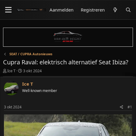
Aanmelden
Registreren
SEAT / CUPRA Autonieuws
Cupra Raval: elektrisch alternatief Seat Ibiza?
O
S
Ice T
3 okt 2024
n
t
d
a
Ice T
e
r
Well-known member
r
t
w
d
e
a
3 okt 2024
#1
r
t
p
u
s
m
t
a
r