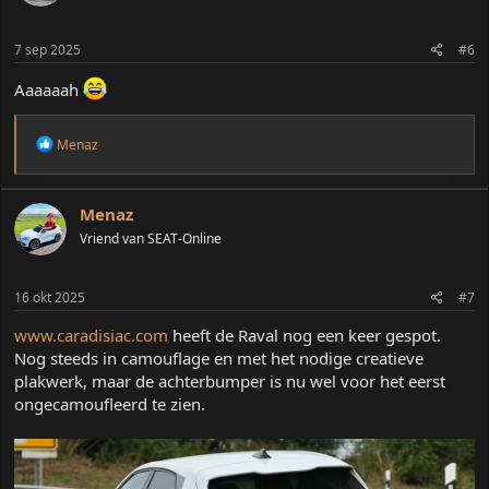
7 sep 2025
#6
Aaaaaah
W
Menaz
a
a
r
d
Menaz
e
Vriend van SEAT-Online
r
i
n
16 okt 2025
#7
g
e
www.caradisiac.com
heeft de Raval nog een keer gespot.
n
:
Nog steeds in camouflage en met het nodige creatieve
plakwerk, maar de achterbumper is nu wel voor het eerst
ongecamoufleerd te zien.