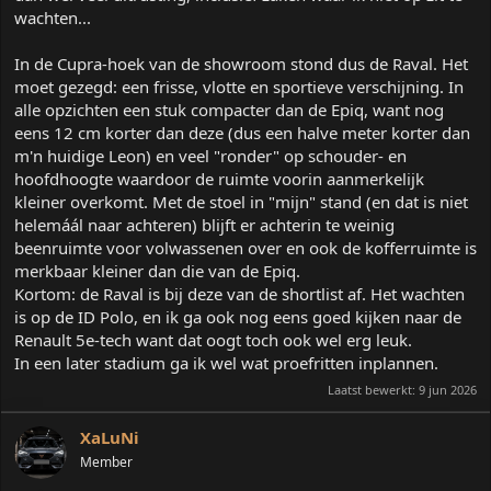
wachten...
In de Cupra-hoek van de showroom stond dus de Raval. Het
moet gezegd: een frisse, vlotte en sportieve verschijning. In
alle opzichten een stuk compacter dan de Epiq, want nog
eens 12 cm korter dan deze (dus een halve meter korter dan
m'n huidige Leon) en veel "ronder" op schouder- en
hoofdhoogte waardoor de ruimte voorin aanmerkelijk
kleiner overkomt. Met de stoel in "mijn" stand (en dat is niet
helemáál naar achteren) blijft er achterin te weinig
beenruimte voor volwassenen over en ook de kofferruimte is
merkbaar kleiner dan die van de Epiq.
Kortom: de Raval is bij deze van de shortlist af. Het wachten
is op de ID Polo, en ik ga ook nog eens goed kijken naar de
Renault 5e-tech want dat oogt toch ook wel erg leuk.
In een later stadium ga ik wel wat proefritten inplannen.
Laatst bewerkt:
9 jun 2026
XaLuNi
Member