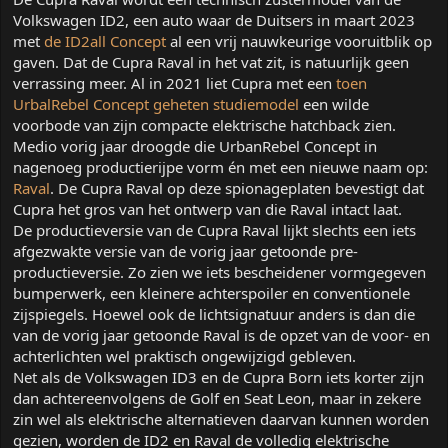
Volkswagen ID2, een auto waar de Duitsers in maart 2023
met
de ID2all Concept
al een vrij nauwkeurige vooruitblik op
gaven. Dat de Cupra Raval in het vat zit, is natuurlijk geen
verrassing meer. Al in 2021 liet Cupra met een
toen
UrbalRebel Concept geheten studiemodel
een wilde
voorbode van zijn compacte elektrische hatchback zien.
Medio vorig jaar droogde die UrbanRebel Concept in
nagenoeg productierijpe vorm én met een nieuwe naam op:
Raval
. De Cupra Raval op deze spionageplaten bevestigt dat
Cupra het gros van het ontwerp van die Raval intact laat.
De productieversie van de Cupra Raval lijkt slechts een iets
afgezwakte versie van de vorig jaar getoonde pre-
productieversie. Zo zien we iets bescheidener vormgegeven
bumperwerk, een kleinere achterspoiler en conventionele
zijspiegels. Hoewel ook de lichtsignatuur anders is dan die
van de vorig jaar getoonde Raval is de opzet van de voor- en
achterlichten wel praktisch ongewijzigd gebleven.
Net als de Volkswagen ID3 en de Cupra Born iets korter zijn
dan achtereenvolgens de Golf en Seat Leon, maar in zekere
zin wel als elektrische alternatieven daarvan kunnen worden
gezien, worden de ID2 en Raval de volledig elektrische