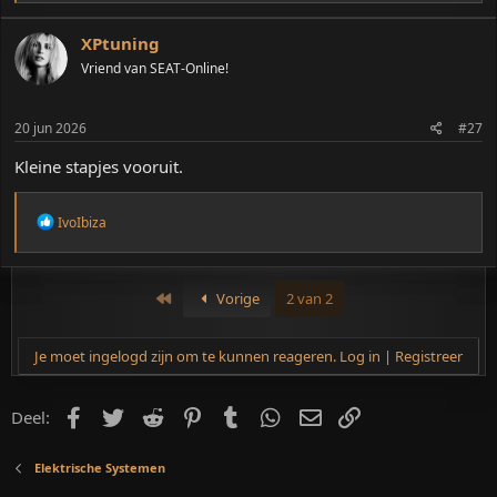
a
r
d
XPtuning
e
Vriend van SEAT-Online!
r
i
n
20 jun 2026
#27
g
e
Kleine stapjes vooruit.
n
:
W
IvoIbiza
a
a
r
d
Eerste
Vorige
2 van 2
e
r
i
Je moet ingelogd zijn om te kunnen reageren. Log in | Registreer
n
g
e
Facebook
Twitter
Reddit
Pinterest
Tumblr
WhatsApp
E-mail
koppeling
Deel:
n
:
Elektrische Systemen