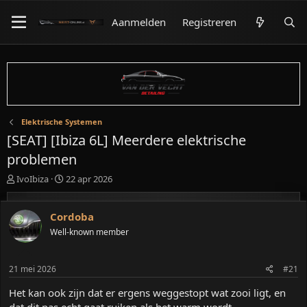
Aanmelden
Registreren
Elektrische Systemen
[SEAT] [Ibiza 6L] Meerdere elektrische
problemen
O
S
IvoIbiza
22 apr 2026
n
t
d
a
e
r
Cordoba
r
t
Well-known member
w
d
e
a
r
t
21 mei 2026
#21
p
u
s
m
Het kan ook zijn dat er ergens weggestopt wat zooi ligt, en
t