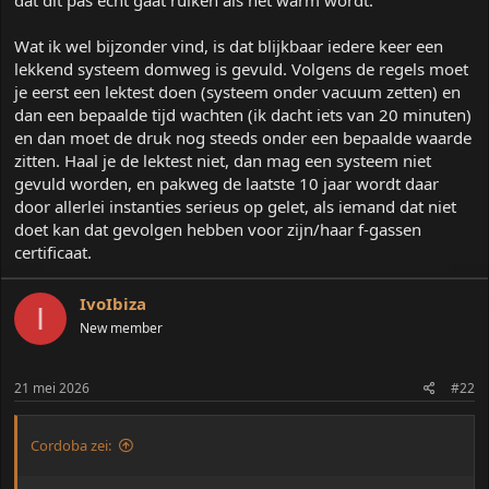
dat dit pas echt gaat ruiken als het warm wordt.
a
r
Wat ik wel bijzonder vind, is dat blijkbaar iedere keer een
t
lekkend systeem domweg is gevuld. Volgens de regels moet
e
r
je eerst een lektest doen (systeem onder vacuum zetten) en
dan een bepaalde tijd wachten (ik dacht iets van 20 minuten)
en dan moet de druk nog steeds onder een bepaalde waarde
zitten. Haal je de lektest niet, dan mag een systeem niet
gevuld worden, en pakweg de laatste 10 jaar wordt daar
door allerlei instanties serieus op gelet, als iemand dat niet
doet kan dat gevolgen hebben voor zijn/haar f-gassen
certificaat.
IvoIbiza
I
New member
21 mei 2026
#22
Cordoba zei: