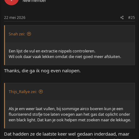
New member
r
i
n
22 mei 2026
#25
g
e
n
:
Snah zei:
Een lijst de vul en extractie nippels controleren.
Wil ook daar vaak lekken omdat die niet goed meer afsluiten.
Thanks, die ga ik nog even nalopen.
Thijs_Rallye zei:
Als je em weer laat vullen, bij sommige airco boeren kun je een
fluoriserend stofje toe laten voegen aan het gas dat oplicht onder
een black light. Dat kan je ook helpen met zoeken naar de lekkage.
Dat hadden ze de laatste keer wel gedaan inderdaad, maar