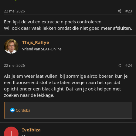
22 mei 2026
#23
Een lijst de vul en extractie nippels controleren.
Wil ook daar vaak lekken omdat die niet goed meer afsluiten.
Thijs_Rallye
Vriend van SEAT-Online
22 mei 2026
#24
Als je em weer laat vullen, bij sommige airco boeren kun je
een fluoriserend stofje toe laten voegen aan het gas dat
oplicht onder een black light. Dat kan je ook helpen met
zoeken naar de lekkage.
W
Cordoba
a
a
r
d
IvoIbiza
I
e