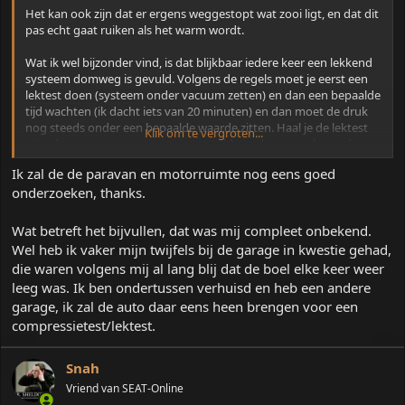
Het kan ook zijn dat er ergens weggestopt wat zooi ligt, en dat dit
pas echt gaat ruiken als het warm wordt.
Wat ik wel bijzonder vind, is dat blijkbaar iedere keer een lekkend
systeem domweg is gevuld. Volgens de regels moet je eerst een
lektest doen (systeem onder vacuum zetten) en dan een bepaalde
tijd wachten (ik dacht iets van 20 minuten) en dan moet de druk
nog steeds onder een bepaalde waarde zitten. Haal je de lektest
Klik om te vergroten...
niet, dan mag een systeem niet gevuld worden, en pakweg de
laatste 10 jaar wordt daar door allerlei instanties serieus op gelet,
Ik zal de de paravan en motorruimte nog eens goed
als iemand dat niet doet kan dat gevolgen hebben voor zijn/haar
onderzoeken, thanks.
f-gassen certificaat.
Wat betreft het bijvullen, dat was mij compleet onbekend.
Wel heb ik vaker mijn twijfels bij de garage in kwestie gehad,
die waren volgens mij al lang blij dat de boel elke keer weer
leeg was. Ik ben ondertussen verhuisd en heb een andere
garage, ik zal de auto daar eens heen brengen voor een
compressietest/lektest.
Snah
Vriend van SEAT-Online