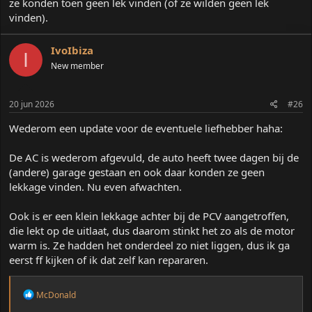
ze konden toen geen lek vinden (of ze wilden geen lek
vinden).
IvoIbiza
I
New member
20 jun 2026
#26
Wederom een update voor de eventuele liefhebber haha:
De AC is wederom afgevuld, de auto heeft twee dagen bij de
(andere) garage gestaan en ook daar konden ze geen
lekkage vinden. Nu even afwachten.
Ook is er een klein lekkage achter bij de PCV aangetroffen,
die lekt op de uitlaat, dus daarom stinkt het zo als de motor
warm is. Ze hadden het onderdeel zo niet liggen, dus ik ga
eerst ff kijken of ik dat zelf kan repararen.
W
McDonald
a