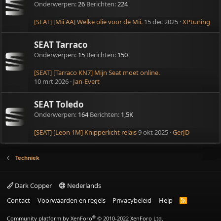
Onderwerpen
26
Berichten
224
[SEAT] [Mii AA] Welke olie voor de Mii.
15 dec 2025
XPtuning
SEAT Tarraco
Onderwerpen
15
Berichten
150
[SEAT] [Tarraco KN7] Mijn Seat moet online.
10 mrt 2026
Jan-Evert
SEAT Toledo
Onderwerpen
164
Berichten
1,5K
[SEAT] [Leon 1M] Knipperlicht relais
9 okt 2025
GerJD
Techniek
Dark Copper
Nederlands
Contact
Voorwaarden en regels
Privacybeleid
Help
R
S
S
®
Community platform by XenForo
© 2010-2022 XenForo Ltd.