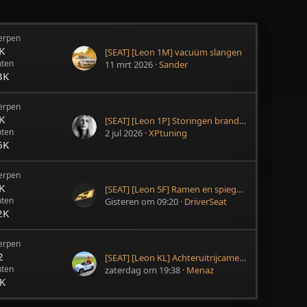
erpen
K
[SEAT] [Leon 1M] vacuüm slangen
hten
11 mrt 2026
Sander
3K
erpen
K
[SEAT] [Leon 1P] Storingen brandstofontluchting
hten
2 jul 2026
XPtuning
6K
erpen
K
[SEAT] [Leon 5F] Ramen en spiegels inleren
hten
Gisteren om 09:20
DriverSeat
2K
erpen
2
[SEAT] [Leon KL] Achteruitrijcamera eruit gevallen
hten
zaterdag om 19:38
Menaz
4K