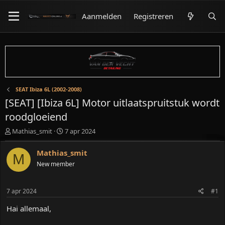
Aanmelden
Registreren
SEAT Ibiza 6L (2002-2008)
[SEAT] [Ibiza 6L] Motor uitlaatspruitstuk wordt
roodgloeiend
O
S
Mathias_smit
7 apr 2024
n
t
d
a
Mathias_smit
M
e
r
New member
r
t
w
d
e
a
7 apr 2024
#1
r
t
p
u
Hai allemaal,
s
m
t