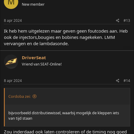
M
e
New member
r
i
n
8 apr 2024
#13
g
e
Ik heb hem uitgelezen maar geven geen foutcodes aan. Heb
n
:
ook de injectors,bougies en bobines nagekeken. LMM
vervangen en de lambdasonde.
DriverSeat
Vriend van SEAT-Online!
8 apr 2024
#14
Cordoba zei:
bijvoorbeeld distributiewissel, waarbij mogelijk de kleppen iets
van tijd staan
Zou inderdaad ook laten controleren of de timing nog goed