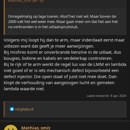
Mathias_smit zei:
Onregelmatig op lage toeren. Alsof het niet wil. Maar boven de
2000 valt het wel weer mee. Maar gaat meer om dat het aan het
na verbranden is in het uitlaatspruitstuk.
Volgens mij loopt hij dan te arm, maar inderdaad eerst maar
uitlezen want dat geeft je meer aanwijzingen.
Bij misfires komt er onverbrande benzine in de uitlaat, dus
bougies, bobine en kabels en verdelerkap controleren.
Bij te rijk of te arm werkt de regel lus van de LMM en lambda
niet goed of er is iets mechanisch defect bijvoorbeeld een
defect injector. Die open staat of juist niet mee doet. Dan
klopt de verhouding van aangezogen lucht en gemeten
lambda waarde niet.
Laatst bewerkt:
8 apr 2024
W
nd-photo.nl
a
a
r
d
Mathias_smit