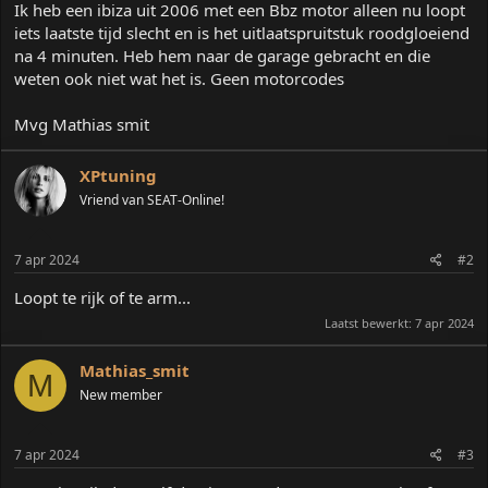
Ik heb een ibiza uit 2006 met een Bbz motor alleen nu loopt
a
r
iets laatste tijd slecht en is het uitlaatspruitstuk roodgloeiend
t
na 4 minuten. Heb hem naar de garage gebracht en die
e
weten ook niet wat het is. Geen motorcodes
r
Mvg Mathias smit
XPtuning
Vriend van SEAT-Online!
7 apr 2024
#2
Loopt te rijk of te arm...
Laatst bewerkt:
7 apr 2024
Mathias_smit
M
New member
7 apr 2024
#3