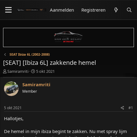
Aanmelden
Registreren
SEAT Ibiza 6L (2002-2008)
[SEAT] [Ibiza 6L] zakkende hemel
O
S
Samiramriti
5 okt 2021
n
t
d
a
Samiramriti
e
r
Member
r
t
w
d
e
a
5 okt 2021
#1
r
t
p
u
Hallotjes,
s
m
t
De hemel in mijn ibiza begint te zakken. Nu met spray lijm
a
r