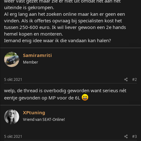
weer vast gezet maar zie er niet uit omdat het aan het
t
uiteinde is gekrompen.
e
Al erg lang aan het zoeken online maar kan er geen een
r
vinden. Als ik offertes opvraag bij specialisten kost het
tussen 250-600 euro. Ik wil liever gewoon een 2e hands
hemel kopen en monteren.
Iemand enig idee waar ik die vandaan kan halen?
Samiramriti
Member
5 okt 2021
#2
welp, de thread is overbodig geworden want serieus nét
eentje gevonden op MP voor de 6L
XPtuning
Vriend van SEAT-Online!
5 okt 2021
#3