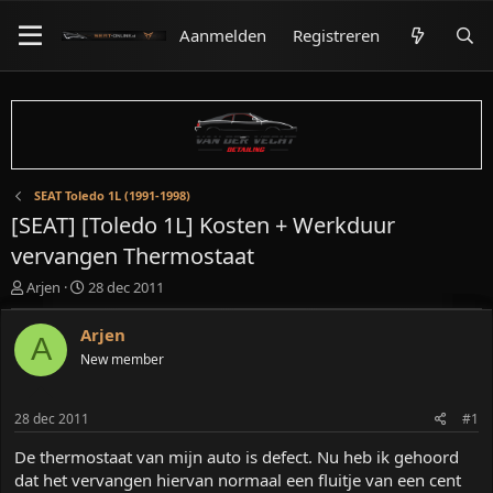
Aanmelden
Registreren
SEAT Toledo 1L (1991-1998)
[SEAT] [Toledo 1L] Kosten + Werkduur
vervangen Thermostaat
O
S
Arjen
28 dec 2011
n
t
d
a
Arjen
A
e
r
New member
r
t
w
d
e
a
28 dec 2011
#1
r
t
p
u
De thermostaat van mijn auto is defect. Nu heb ik gehoord
s
m
dat het vervangen hiervan normaal een fluitje van een cent
t