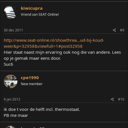
kiwicupra
Vriend van SEAT-Online!
30 dec 2011
#9
http://www.seat-online.nl/showthrea...ud-bij-koud-
weer&p=32958&viewfull=1#post32958
Hier staat naast mijn ervaring ook nog die van andere. Lees
op je gemak maar eens door.
Suc6
cpe1990
New member
9 jan 2012
#10
ik doe t voor de helft incl. thermostaat.
PB me maar