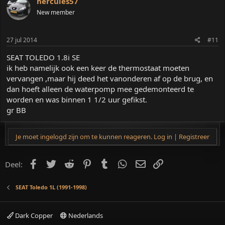
hercules57
New member
27 jul 2014
#11
SEAT TOLEDO 1.8i SE
ik heb namelijk ook een keer de thermostaat moeten
vervangen ,maar hij deed het vanonderen af op de brug, en
dan hoeft alleen de waterpomp mee gedemonteerd te
worden en was binnen 1 1/2 uur gefikst.
gr BB
Je moet ingelogd zijn om te kunnen reageren. Log in | Registreer
Facebook
Twitter
Reddit
Pinterest
Tumblr
WhatsApp
E-mail
koppeling
Deel:
SEAT Toledo 1L (1991-1998)
Dark Copper
Nederlands