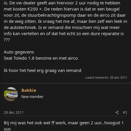
is. De vw dealer geeft aan hiervoor 2 uur nodig te hebben
a
r
met kosten €200 +. De reden hiervan is dat er een beugel
t
voor zit, de stuurbekrachtignspomp daar en de airco zit daar
e
in de weg zitten. Ik vraag het me af, maar ben zelf een leek in
r
de autotechniek. Is er iemand die misschien mij wat meer
info kan vertellen en of dat het echt zo een dure reparatie is
???
Auto gegevens
Seat Toledo 1.8 benzine en met airco
Ik hoor het heel erg graag van iemand
Laatst bewerkt:
28 dec 2011
Bakkie
New member
28 dec 2011
#2
Bij mij was het ook wel ff werk, maar geen 2 uur...hooguit 1
uur.