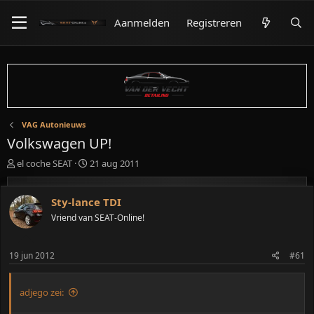
Aanmelden
Registreren
VAG Autonieuws
Volkswagen UP!
O
S
el coche SEAT
21 aug 2011
n
t
d
a
e
r
Sty-lance TDI
r
t
Vriend van SEAT-Online!
w
d
e
a
r
t
19 jun 2012
#61
p
u
s
m
t
adjego zei:
a
r