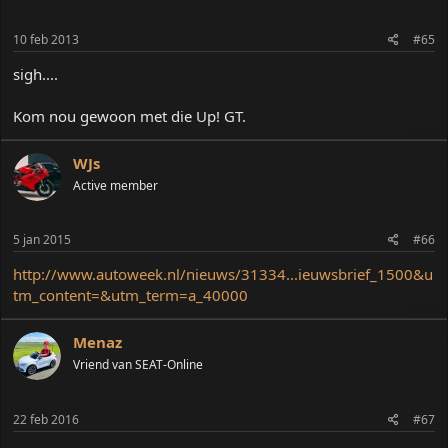
10 feb 2013
#65
sigh....
Kom nou gewoon met die Up! GT.
WJs
Active member
5 jan 2015
#66
http://www.autoweek.nl/nieuws/31334...ieuwsbrief_1500&u
tm_content=&utm_term=a_40000
Menaz
Vriend van SEAT-Online
22 feb 2016
#67