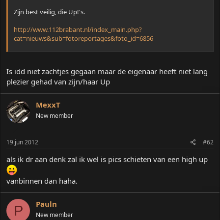
t
Zijn best veilig, die Up!'s.
e
r
http://www.112brabant.nl/index_main.php?
cat=nieuws&sub=fotoreportages&foto_id=6856
Is idd niet zachtjes gegaan maar de eigenaar heeft niet lang
plezier gehad van zijn/haar Up
MexxT
New member
19 jun 2012
#62
als ik dr aan denk zal ik wel is pics schieten van een high up
vanbinnen dan haha.
Pauln
P
New member